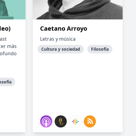
deo)
Caetano Arroyo
ast
Letras y música
ecer más
Cultura y sociedad
Filosofía
profundo
osofía