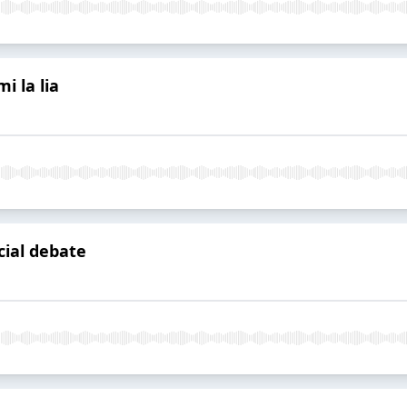
i la lia
cial debate