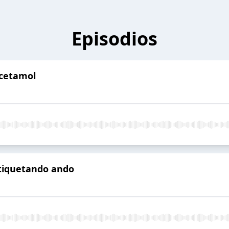
Episodios
acetamol
-Etiquetando ando