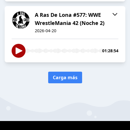
A Ras De Lona #577: WWE
WrestleMania 42 (Noche 2)
2026-04-20
01:28:54
Carga más