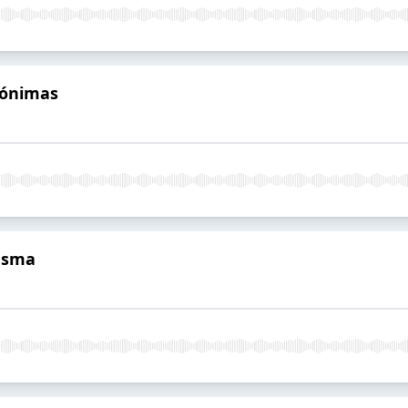
nónimas
asma