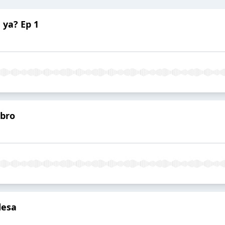
 ya? Ep 1
ibro
desa