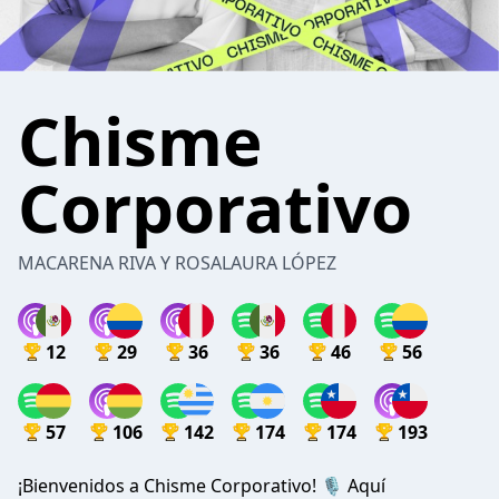
Chisme
Corporativo
MACARENA RIVA Y ROSALAURA LÓPEZ
12
29
36
36
46
56
57
106
142
174
174
193
¡Bienvenidos a Chisme Corporativo! 🎙️ Aquí