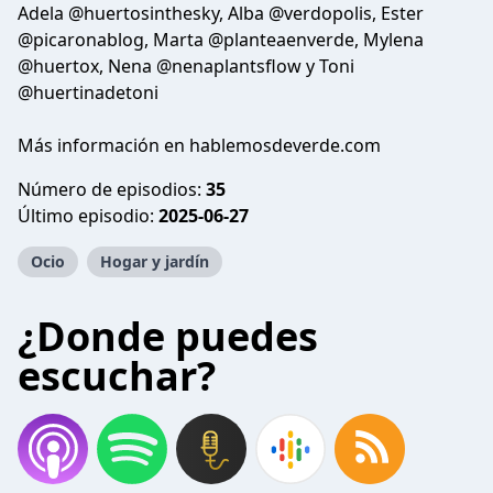
Adela @huertosinthesky, Alba @verdopolis, Ester
@picaronablog, Marta @planteaenverde, Mylena
@huertox, Nena @nenaplantsflow y Toni
@huertinadetoni
Más información en hablemosdeverde.com
Número de episodios:
35
Último episodio:
2025-06-27
Ocio
Hogar y jardín
¿Donde puedes
escuchar?