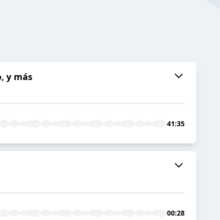
o, y más
41:35
00:28