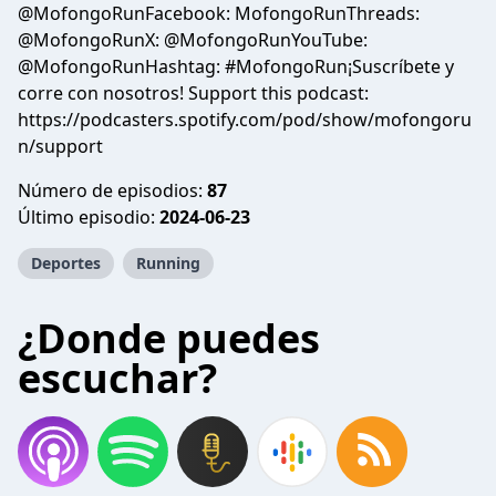
@MofongoRunFacebook: MofongoRunThreads:
@MofongoRunX: @MofongoRunYouTube:
@MofongoRunHashtag: #MofongoRun¡Suscríbete y
corre con nosotros! Support this podcast:
https://podcasters.spotify.com/pod/show/mofongoru
n/support
Número de episodios:
87
Último episodio:
2024-06-23
Deportes
Running
¿Donde puedes
escuchar?