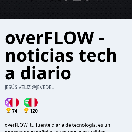
overFLOW -
noticias tech
a diario
JESÚS VELIZ @JEVEDEL
74
120
overFLOW, tu fuente diaria de tecnología, es un