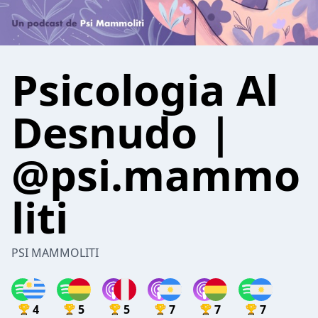
Psicologia Al
Desnudo |
@psi.mammo
liti
PSI MAMMOLITI
4
5
5
7
7
7