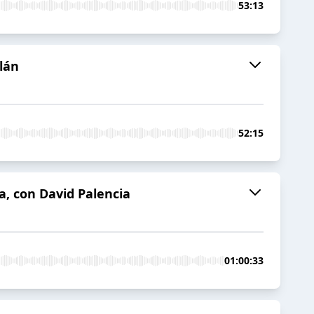
53:13
alán
52:15
a, con David Palencia
01:00:33