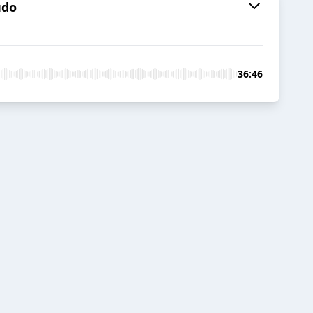
udo
36:46