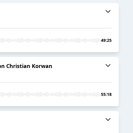
49:25
con Christian Korwan
55:18