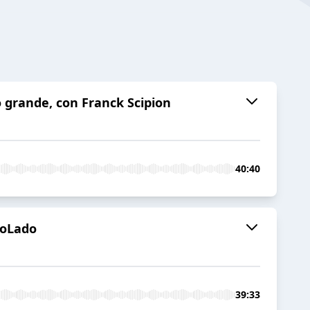
lo grande, con Franck Scipion
40:40
roLado
39:33