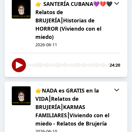
👉 SANTERÍA CUBANA💜💔🖤
Relatos de
BRUJERÍA⎮Historias de
HORROR (Viviendo con el
miedo)
2026-06-11
24:20
👉NADA es GRATIS en la
VIDA⎮Relatos de
BRUJERÍA⎮KARMAS
FAMILIARES⎮Viviendo con el
miedo - Relatos de Brujería
2026-06-10